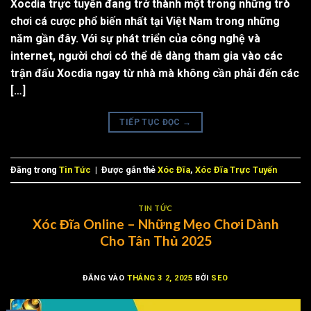
Xocdia trực tuyến đang trở thành một trong những trò
chơi cá cược phổ biến nhất tại Việt Nam trong những
năm gần đây. Với sự phát triển của công nghệ và
internet, người chơi có thể dễ dàng tham gia vào các
trận đấu Xocdia ngay từ nhà mà không cần phải đến các
[…]
TIẾP TỤC ĐỌC
→
Đăng trong
Tin Tức
|
Được gắn thẻ
Xóc Đĩa
,
Xóc Đĩa Trực Tuyến
TIN TỨC
Xóc Đĩa Online – Những Mẹo Chơi Dành
Cho Tân Thủ 2025
ĐĂNG VÀO
THÁNG 3 2, 2025
BỞI
SEO