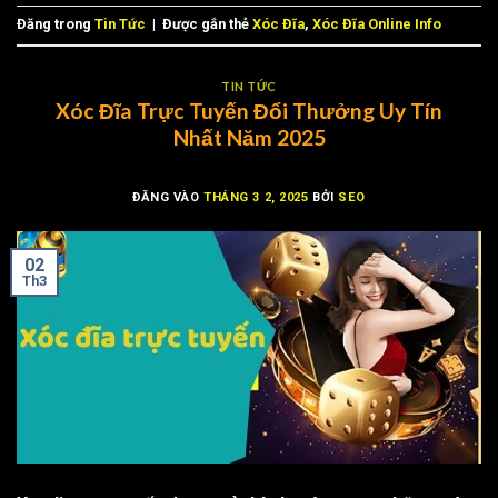
Đăng trong
Tin Tức
|
Được gắn thẻ
Xóc Đĩa
,
Xóc Đĩa Online Info
TIN TỨC
Xóc Đĩa Trực Tuyến Đổi Thưởng Uy Tín
Nhất Năm 2025
ĐĂNG VÀO
THÁNG 3 2, 2025
BỞI
SEO
02
Th3