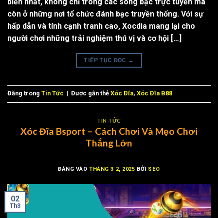
biến nhất, không chỉ trong các sòng bạc trực tuyến mà
còn ở những nơi tổ chức đánh bạc truyền thống. Với sự
hấp dẫn và tính cạnh tranh cao, Xocdia mang lại cho
người chơi những trải nghiệm thú vị và cơ hội […]
TIẾP TỤC ĐỌC
→
Đăng trong
Tin Tức
|
Được gắn thẻ
Xóc Đĩa
,
Xóc Đĩa B88
TIN TỨC
Xóc Đĩa Bsport – Cách Chơi Và Mẹo Chơi
Thắng Lớn
ĐĂNG VÀO
THÁNG 3 2, 2025
BỞI
SEO
02
Th3