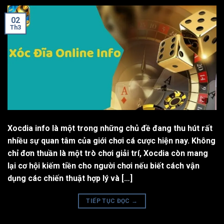
02
Th3
Xocdia info là một trong những chủ đề đang thu hút rất
nhiều sự quan tâm của giới chơi cá cược hiện nay. Không
chỉ đơn thuần là một trò chơi giải trí, Xocdia còn mang
lại cơ hội kiếm tiền cho người chơi nếu biết cách vận
dụng các chiến thuật hợp lý và […]
TIẾP TỤC ĐỌC
→