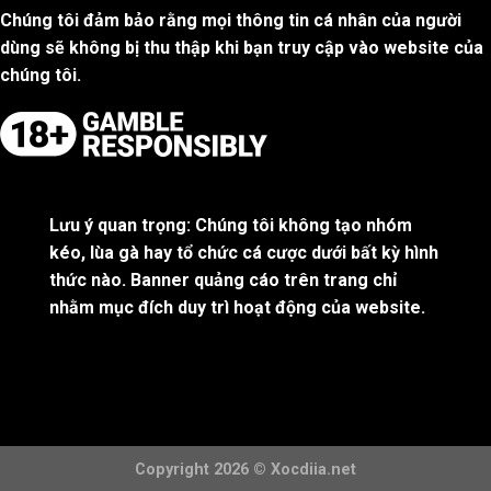
Chúng tôi đảm bảo rằng mọi thông tin cá nhân của người
dùng sẽ không bị thu thập khi bạn truy cập vào website của
chúng tôi.
Lưu ý quan trọng:
Chúng tôi không tạo nhóm
kéo, lùa gà hay tổ chức cá cược dưới bất kỳ hình
thức nào. Banner quảng cáo trên trang chỉ
nhằm mục đích duy trì hoạt động của website.
Copyright 2026 ©
Xocdiia.net